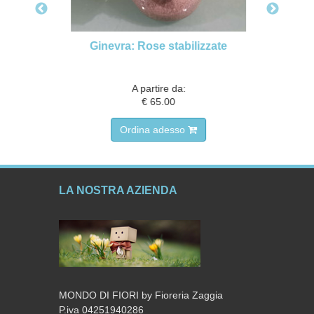
sta,
Ginevra: Rose stabilizzate
A partire da:
€ 65.00
Ordina adesso
LA NOSTRA AZIENDA
MONDO DI FIORI by Fioreria Zaggia
P.iva 04251940286